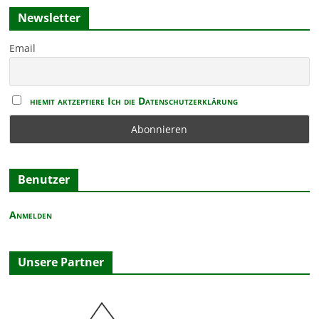
r
o
n
Newsletter
g
b
e
e
Email
h
n
o
b
e
hiemit aktzeptiere Ich die Datenschutzerklärung
n
Benutzer
Anmelden
Unsere Partner