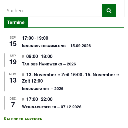
Termine
17:00
19:00
SEP.
-
15
Innungsversammlung – 15.09.2026
H
09:00
18:00
SEP.
-
19
e
Tag des Handwerks – 2026
r
H
13. November :: Zeit 16:00
15. November ::
NOV.
v
-
13
e
Zeit 12:00
o
r
r
Innungsfahrt – 2026
v
g
H
17:00
22:00
DEZ.
o
e
-
7
e
r
h
Weihnachtsfeier – 07.12.2026
r
g
o
v
e
b
Kalender anzeigen
o
h
e