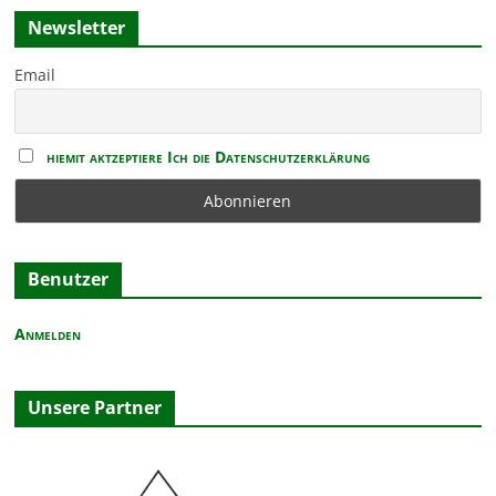
r
o
n
Newsletter
g
b
e
e
Email
h
n
o
b
e
hiemit aktzeptiere Ich die Datenschutzerklärung
n
Benutzer
Anmelden
Unsere Partner