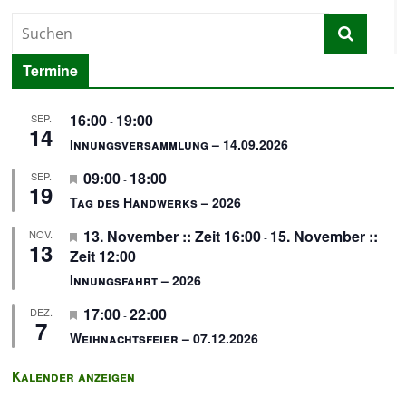
Termine
16:00
19:00
SEP.
-
14
Innungsversammlung – 14.09.2026
H
09:00
18:00
SEP.
-
19
e
Tag des Handwerks – 2026
r
H
13. November :: Zeit 16:00
15. November ::
NOV.
v
-
13
e
Zeit 12:00
o
r
r
Innungsfahrt – 2026
v
g
H
17:00
22:00
DEZ.
o
e
-
7
e
r
h
Weihnachtsfeier – 07.12.2026
r
g
o
v
e
b
Kalender anzeigen
o
h
e