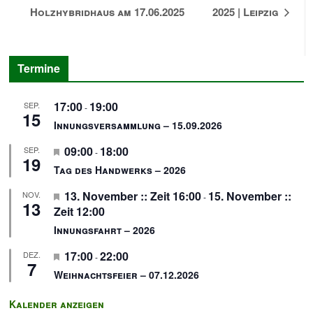
Holzhybridhaus am 17.06.2025
2025 | Leipzig
Termine
17:00
19:00
SEP.
-
15
Innungsversammlung – 15.09.2026
H
09:00
18:00
SEP.
-
19
e
Tag des Handwerks – 2026
r
H
13. November :: Zeit 16:00
15. November ::
NOV.
v
-
13
e
Zeit 12:00
o
r
r
Innungsfahrt – 2026
v
g
H
17:00
22:00
DEZ.
o
e
-
7
e
r
h
Weihnachtsfeier – 07.12.2026
r
g
o
v
e
b
Kalender anzeigen