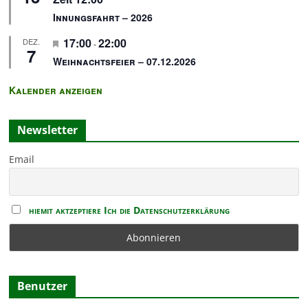
r
r
Innungsfahrt – 2026
v
g
H
17:00
22:00
DEZ.
o
e
-
7
e
r
h
Weihnachtsfeier – 07.12.2026
r
g
o
v
e
b
Kalender anzeigen
o
h
e
r
o
n
Newsletter
g
b
e
e
Email
h
n
o
b
e
hiemit aktzeptiere Ich die Datenschutzerklärung
n
Benutzer