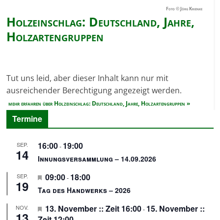
Foto © Jörg Krienke
Holzeinschlag: Deutschland, Jahre,
Holzartengruppen
Tut uns leid, aber dieser Inhalt kann nur mit
ausreichender Berechtigung angezeigt werden.
mehr erfahren über Holzeinschlag: Deutschland, Jahre, Holzartengruppen »
Termine
16:00
19:00
SEP.
-
14
Innungsversammlung – 14.09.2026
H
09:00
18:00
SEP.
-
19
e
Tag des Handwerks – 2026
r
H
13. November :: Zeit 16:00
15. November ::
NOV.
v
-
13
e
Zeit 12:00
o