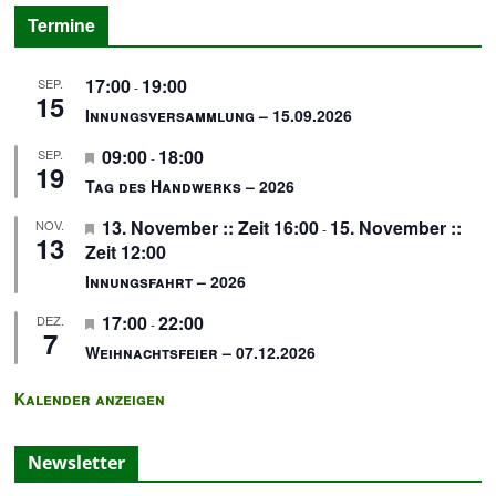
Termine
17:00
19:00
SEP.
-
15
Innungsversammlung – 15.09.2026
H
09:00
18:00
SEP.
-
19
e
Tag des Handwerks – 2026
r
H
13. November :: Zeit 16:00
15. November ::
NOV.
v
-
13
e
Zeit 12:00
o
r
r
Innungsfahrt – 2026
v
g
H
17:00
22:00
DEZ.
o
e
-
7
e
r
h
Weihnachtsfeier – 07.12.2026
r
g
o
v
e
b
Kalender anzeigen
o
h
e
r
o
n
Newsletter
g
b
e
e