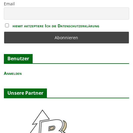
Email
h
n
o
b
e
hiemit aktzeptiere Ich die Datenschutzerklärung
n
Benutzer
Anmelden
Unsere Partner