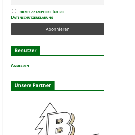
b
e
hiemit aktzeptiere Ich die
n
Datenschutzerklärung
Benutzer
Anmelden
Unsere Partner