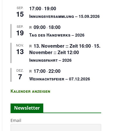
17:00
19:00
SEP.
-
15
Innungsversammlung – 15.09.2026
H
09:00
18:00
SEP.
-
19
e
Tag des Handwerks – 2026
r
H
13. November :: Zeit 16:00
15.
NOV.
v
-
13
e
November :: Zeit 12:00
o
r
r
Innungsfahrt – 2026
v
g
H
17:00
22:00
DEZ.
o
e
-
7
e
r
h
Weihnachtsfeier – 07.12.2026
r
g
o
v
e
b
Kalender anzeigen
o
h
e
r
o
n
Newsletter
g
b
e
e
Email
h
n
o