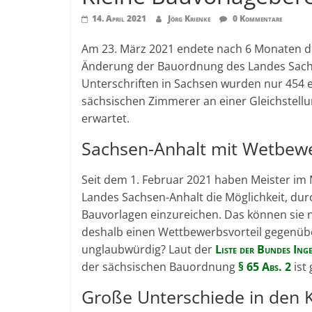
14. April 2021
Jörg Krienke
0 Kommentare
Am 23. März 2021 endete nach 6 Monaten d
Änderung der Bauordnung des Landes Sachs
Unterschriften in Sachsen wurden nur 454 er
sächsischen Zimmerer an einer Gleichstell
erwartet.
Sachsen-Anhalt mit Wetbewe
Seit dem 1. Februar 2021 haben Meister i
Landes Sachsen-Anhalt die Möglichkeit, du
Bauvorlagen einzureichen. Das können sie
deshalb einen Wettbewerbsvorteil gegenüber
unglaubwürdig? Laut der
Liste der Bundes Ing
der sächsischen Bauordnung
§ 65 Abs. 2
ist 
Große Unterschiede in den