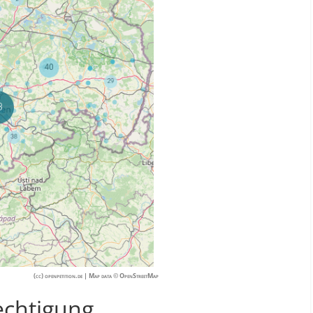
(cc) openpetition.de | Map data © OpenStreetMap
echtigung